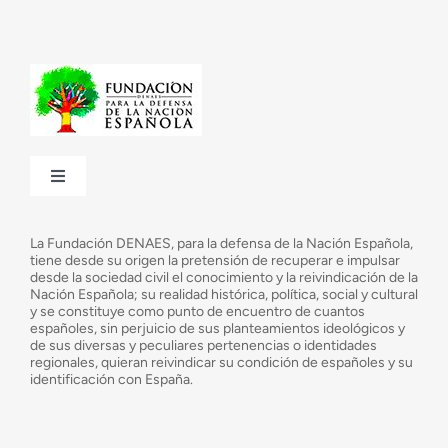
Toggle
Navigation
¿Quiénes somos?
La Fundación DENAES, para la defensa de la Nación Española,
tiene desde su origen la pretensión de recuperar e impulsar
desde la sociedad civil el conocimiento y la reivindicación de la
¿Cuáles son nuestros objetivos?
Nación Española; su realidad histórica, política, social y cultural
y se constituye como punto de encuentro de cuantos
españoles, sin perjuicio de sus planteamientos ideológicos y
de sus diversas y peculiares pertenencias o identidades
Consejo Asesor
regionales, quieran reivindicar su condición de españoles y su
identificación con España.
Observatorio de la Nación