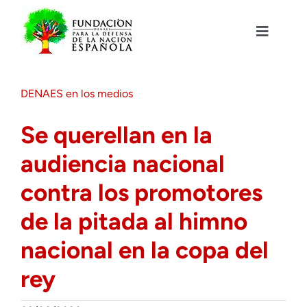
Saltar
al
contenido
Toggle
Navigat
Fundación DENAES
DENAES en los medios
Agenda
Se querellan en la
audiencia nacional
Actualidad
contra los promotores
Actividades
de la pitada al himno
nacional en la copa del
Colabora
rey