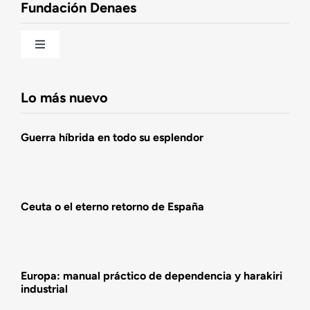
Fundación Denaes
Una historia patriótica de España
Toggle
Navigation
Fundación DENAES
Lo más nuevo
Agenda
Guerra híbrida en todo su esplendor
Actualidad
Ceuta o el eterno retorno de España
Actividades
Europa: manual práctico de dependencia y harakiri
industrial