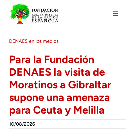
Saltar
al
contenido
Toggle
Navigat
Fundación DENAES
DENAES en los medios
Agenda
Para la Fundación
DENAES la visita de
Actualidad
Moratinos a Gibraltar
Actividades
supone una amenaza
para Ceuta y Melilla
Colabora
10/08/2026