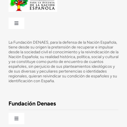
Toggle
Navigation
¿Quiénes somos?
La Fundación DENAES, para la defensa de la Nación Española,
tiene desde su origen la pretensión de recuperar e impulsar
desde la sociedad civil el conocimiento y la reivindicación de la
¿Cuáles son nuestros objetivos?
Nación Española; su realidad histórica, política, social y cultural
y se constituye como punto de encuentro de cuantos
españoles, sin perjuicio de sus planteamientos ideológicos y
de sus diversas y peculiares pertenencias o identidades
Consejo Asesor
regionales, quieran reivindicar su condición de españoles y su
identificación con España.
Observatorio de la Nación
Fundación Denaes
Una historia patriótica de España
Toggle
Navigation