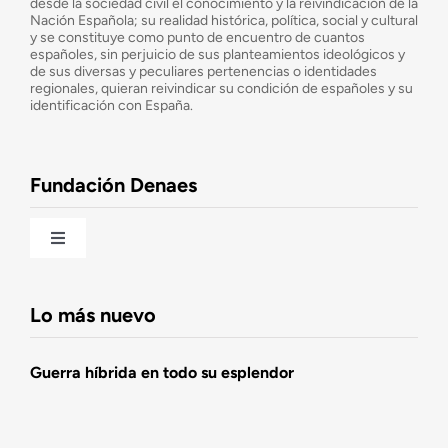
desde la sociedad civil el conocimiento y la reivindicación de la
¿Cuáles son nuestros objetivos?
Nación Española; su realidad histórica, política, social y cultural
y se constituye como punto de encuentro de cuantos
españoles, sin perjuicio de sus planteamientos ideológicos y
de sus diversas y peculiares pertenencias o identidades
Consejo Asesor
regionales, quieran reivindicar su condición de españoles y su
identificación con España.
Observatorio de la Nación
Fundación Denaes
Una historia patriótica de España
Toggle
Navigation
Fundación DENAES
Lo más nuevo
Agenda
Guerra híbrida en todo su esplendor
Actualidad