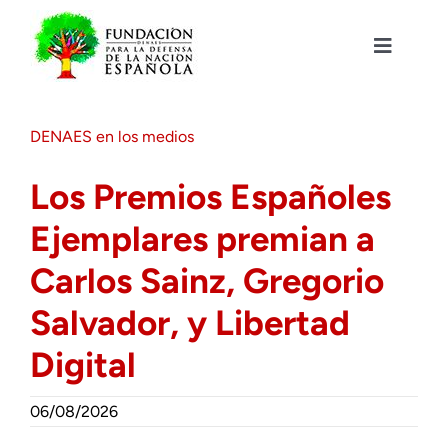
Saltar
al
contenido
Toggle
Navigat
Fundación DENAES
DENAES en los medios
Agenda
Los Premios Españoles
Ejemplares premian a
Actualidad
Carlos Sainz, Gregorio
Actividades
Salvador, y Libertad
Digital
Colabora
06/08/2026