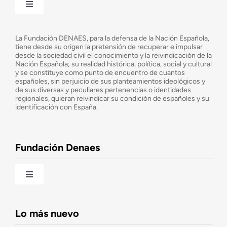
Toggle
Navigation
¿Quiénes somos?
La Fundación DENAES, para la defensa de la Nación Española,
tiene desde su origen la pretensión de recuperar e impulsar
desde la sociedad civil el conocimiento y la reivindicación de la
¿Cuáles son nuestros objetivos?
Nación Española; su realidad histórica, política, social y cultural
y se constituye como punto de encuentro de cuantos
españoles, sin perjuicio de sus planteamientos ideológicos y
de sus diversas y peculiares pertenencias o identidades
Consejo Asesor
regionales, quieran reivindicar su condición de españoles y su
identificación con España.
Observatorio de la Nación
Fundación Denaes
Una historia patriótica de España
Toggle
Navigation
Fundación DENAES
Lo más nuevo