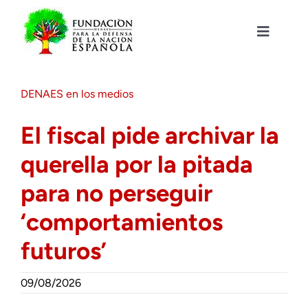
Saltar
al
contenido
Toggle
Navigat
Fundación DENAES
DENAES en los medios
Agenda
El fiscal pide archivar la
querella por la pitada
Actualidad
para no perseguir
Actividades
‘comportamientos
futuros’
Colabora
09/08/2026