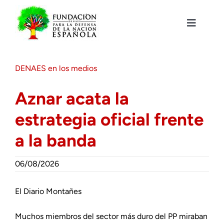
Saltar
al
contenido
Toggle
Navigat
Fundación DENAES
DENAES en los medios
Agenda
Aznar acata la
estrategia oficial frente
Actualidad
a la banda
Actividades
06/08/2026
Colabora
El Diario Montañes
Muchos miembros del sector más duro del PP miraban