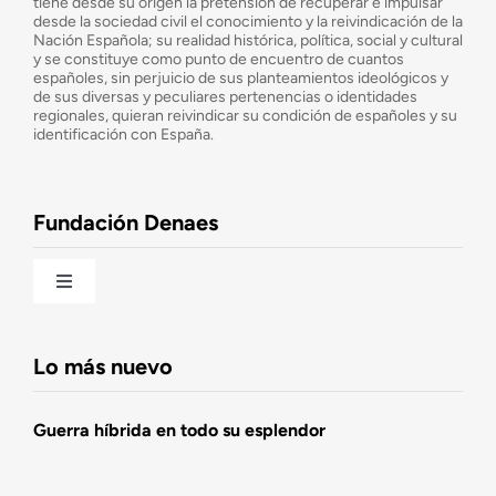
tiene desde su origen la pretensión de recuperar e impulsar
desde la sociedad civil el conocimiento y la reivindicación de la
¿Cuáles son nuestros objetivos?
Nación Española; su realidad histórica, política, social y cultural
y se constituye como punto de encuentro de cuantos
españoles, sin perjuicio de sus planteamientos ideológicos y
de sus diversas y peculiares pertenencias o identidades
Consejo Asesor
regionales, quieran reivindicar su condición de españoles y su
identificación con España.
Observatorio de la Nación
Fundación Denaes
Una historia patriótica de España
Toggle
Navigation
Fundación DENAES
Lo más nuevo
Agenda
Guerra híbrida en todo su esplendor
Actualidad