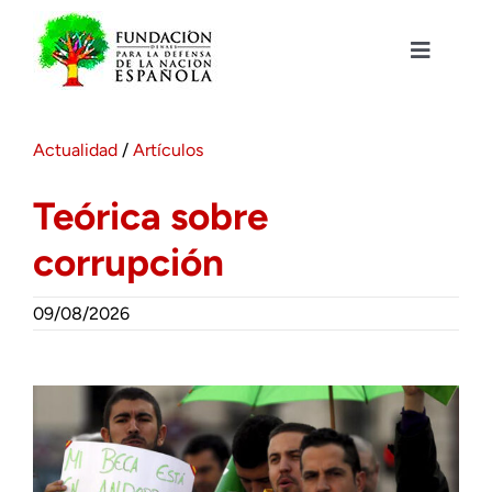
Saltar
al
contenido
Toggle
Navigat
Fundación DENAES
Actualidad
/
Artículos
Agenda
Teórica sobre
corrupción
Actualidad
09/08/2026
Actividades
Colabora