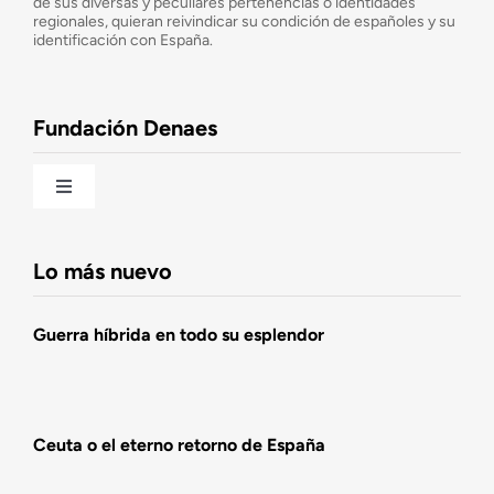
de sus diversas y peculiares pertenencias o identidades
Consejo Asesor
regionales, quieran reivindicar su condición de españoles y su
identificación con España.
Observatorio de la Nación
Fundación Denaes
Una historia patriótica de España
Toggle
Navigation
Fundación DENAES
Lo más nuevo
Agenda
Guerra híbrida en todo su esplendor
Actualidad
Ceuta o el eterno retorno de España
Actividades