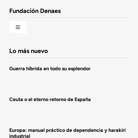
Observatorio de la Nación
Fundación Denaes
Una historia patriótica de España
Toggle
Navigation
Fundación DENAES
Lo más nuevo
Agenda
Guerra híbrida en todo su esplendor
Actualidad
Ceuta o el eterno retorno de España
Actividades
Europa: manual práctico de dependencia y harakiri
industrial