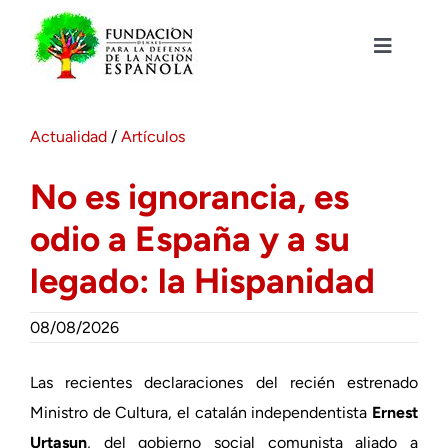
Saltar
al
contenido
Toggle
Navigat
Fundación DENAES
Actualidad
/
Artículos
Agenda
No es ignorancia, es
odio a España y a su
Actualidad
legado: la Hispanidad
Actividades
08/08/2026
Colabora
Las recientes declaraciones del recién estrenado
Ministro de Cultura, el catalán independentista
Ernest
Urtasun
, del gobierno social comunista aliado a