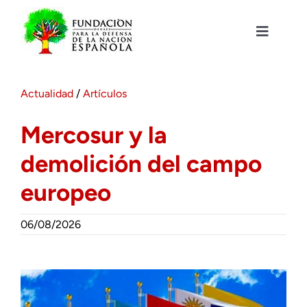
Saltar
al
contenido
Toggle
Navigat
Fundación DENAES
Actualidad
/
Artículos
Agenda
Mercosur y la
demolición del campo
Actualidad
europeo
Actividades
06/08/2026
Colabora