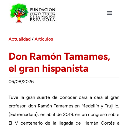
Saltar
al
contenido
Toggle
Navigat
Fundación DENAES
Actualidad
/
Artículos
Agenda
Don Ramón Tamames,
el gran hispanista
Actualidad
06/08/2026
Actividades
Tuve la gran suerte de conocer cara a cara al gran
Colabora
profesor, don Ramón Tamames en Medellín y Trujillo,
(Extremadura), en abril de 2019. en un congreso sobre
El V centenario de la llegada de Hernán Cortés a