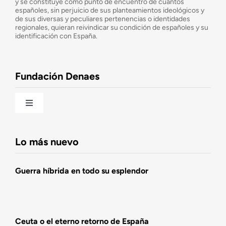
y se constituye como punto de encuentro de cuantos
españoles, sin perjuicio de sus planteamientos ideológicos y
de sus diversas y peculiares pertenencias o identidades
Consejo Asesor
regionales, quieran reivindicar su condición de españoles y su
identificación con España.
Observatorio de la Nación
Fundación Denaes
Una historia patriótica de España
Toggle
Navigation
Fundación DENAES
Lo más nuevo
Agenda
Guerra híbrida en todo su esplendor
Actualidad
Ceuta o el eterno retorno de España