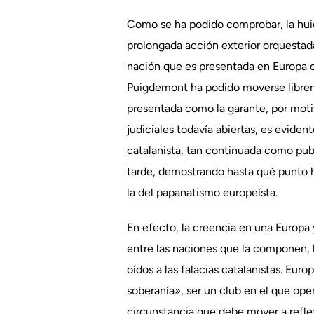
Como se ha podido comprobar, la huida
prolongada acción exterior orquestada
nación que es presentada en Europa c
Puigdemont ha podido moverse librem
presentada como la garante, por motiv
judiciales todavía abiertas, es eviden
catalanista, tan continuada como publi
tarde, demostrando hasta qué punto h
la del papanatismo europeísta.
En efecto, la creencia en una Europa 
entre las naciones que la componen,
oídos a las falacias catalanistas. Eur
soberanía», ser un club en el que ope
circunstancia que debe mover a refle