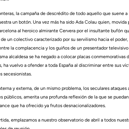
ronteras, la campaña de descrédito de todo aquello que suene a 
uestra un botón. Una vez más ha sido Ada Colau quien, movida p
 Barcelona al heroico almirante Cervera por el insultante bufón
de un colectivo caracterizado por su servilismo hacia el poder
entre la complacencia y los guiños de un presentador televisiv
misma alcaldesa se ha negado a colocar placas conmemorativas de
s, ha vuelvo a ofender a toda España al discriminar entre sus víc
s secesionistas.
interna y externa, de un mismo problema, los seculares ataques 
s públicos, amerita una profunda reflexión de la que se puedan
lcance que ha ofrecido ya frutos desnacionalizadores.
ida, emplazamos a nuestro observatorio de abril a todos nuestr
ales de reunión.