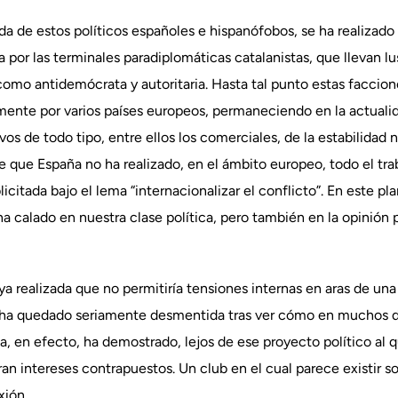
 de estos políticos españoles e hispanófobos, se ha realizado 
 por las terminales paradiplomáticas catalanistas, que llevan lu
omo antidemócrata y autoritaria. Hasta tal punto estas faccion
ente por varios países europeos, permaneciendo en la actuali
os de todo tipo, entre ellos los comerciales, de la estabilidad 
te que España no ha realizado, en el ámbito europeo, todo el tra
citada bajo el lema “internacionalizar el conflicto”. En este pl
a calado en nuestra clase política, pero también en la opinión
ya realizada que no permitiría tensiones internas en aras de un
 ha quedado seriamente desmentida tras ver cómo en muchos de
opa, en efecto, ha demostrado, lejos de ese proyecto político al
ran intereses contrapuestos. Un club en el cual parece existir s
xión.