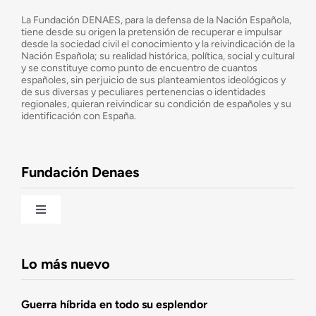
¿Quiénes somos?
La Fundación DENAES, para la defensa de la Nación Española,
tiene desde su origen la pretensión de recuperar e impulsar
desde la sociedad civil el conocimiento y la reivindicación de la
¿Cuáles son nuestros objetivos?
Nación Española; su realidad histórica, política, social y cultural
y se constituye como punto de encuentro de cuantos
españoles, sin perjuicio de sus planteamientos ideológicos y
de sus diversas y peculiares pertenencias o identidades
Consejo Asesor
regionales, quieran reivindicar su condición de españoles y su
identificación con España.
Observatorio de la Nación
Fundación Denaes
Una historia patriótica de España
Toggle
Navigation
Fundación DENAES
Lo más nuevo
Agenda
Guerra híbrida en todo su esplendor