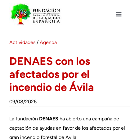
Saltar
al
contenido
Toggle
Navigat
Fundación DENAES
Actividades
/
Agenda
Agenda
DENAES con los
afectados por el
Actualidad
incendio de Ávila
Actividades
09/08/2026
Colabora
La fundación
DENAES
ha abierto una campaña de
captación de ayudas en favor de los afectados por el
gran incendio forestal de Ávila: