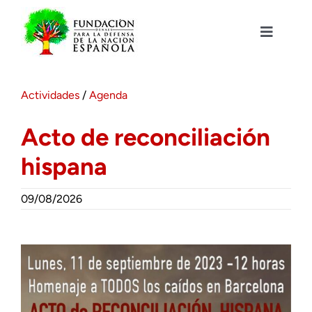
Saltar
al
contenido
Toggle
Navigat
Fundación DENAES
Actividades
/
Agenda
Agenda
Acto de reconciliación
hispana
Actualidad
09/08/2026
Actividades
Colabora