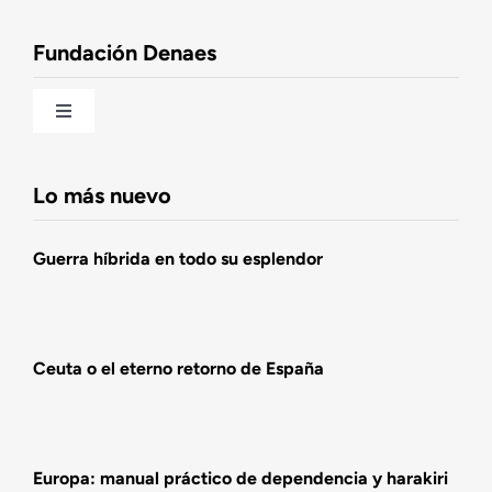
Observatorio de la Nación
Fundación Denaes
Una historia patriótica de España
Toggle
Navigation
Fundación DENAES
Lo más nuevo
Agenda
Guerra híbrida en todo su esplendor
Actualidad
Ceuta o el eterno retorno de España
Actividades
Europa: manual práctico de dependencia y harakiri