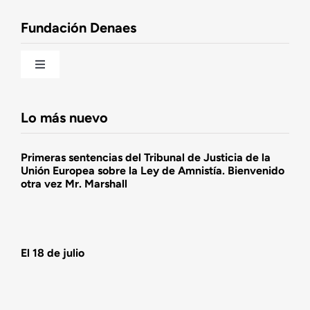
Observatorio de la Nación
Fundación Denaes
Una historia patriótica de España
Toggle
Navigation
Fundación DENAES
Lo más nuevo
Agenda
Primeras sentencias del Tribunal de Justicia de la
Unión Europea sobre la Ley de Amnistía. Bienvenido
otra vez Mr. Marshall
Actualidad
Actividades
El 18 de julio