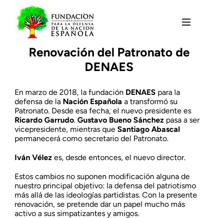
Saltar
al
contenido
Toggle
Navigat
Fundación DENAES
Renovación del Patronato de
DENAES
Agenda
En marzo de 2018, la fundación
DENAES
para la
defensa de la
Nación Española
a transformó su
Patronato. Desde esa fecha, el nuevo presidente es
Actualidad
Ricardo Garrudo
.
Gustavo Bueno Sánchez
pasa a ser
vicepresidente, mientras que
Santiago Abascal
permanecerá como secretario del Patronato.
Actividades
Iván Vélez
es, desde entonces, el nuevo director.
Estos cambios no suponen modificación alguna de
Colabora
nuestro principal objetivo: la defensa del patriotismo
más allá de las ideologías partidistas. Con la presente
renovación, se pretende dar un papel mucho más
activo a sus simpatizantes y amigos.