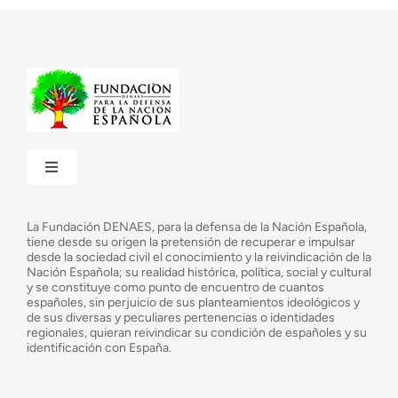
Toggle
Navigation
¿Quiénes somos?
La Fundación DENAES, para la defensa de la Nación Española,
tiene desde su origen la pretensión de recuperar e impulsar
desde la sociedad civil el conocimiento y la reivindicación de la
¿Cuáles son nuestros objetivos?
Nación Española; su realidad histórica, política, social y cultural
y se constituye como punto de encuentro de cuantos
españoles, sin perjuicio de sus planteamientos ideológicos y
de sus diversas y peculiares pertenencias o identidades
Consejo Asesor
regionales, quieran reivindicar su condición de españoles y su
identificación con España.
Observatorio de la Nación