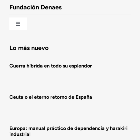
Fundación Denaes
Una historia patriótica de España
Toggle
Navigation
Fundación DENAES
Lo más nuevo
Agenda
Guerra híbrida en todo su esplendor
Actualidad
Ceuta o el eterno retorno de España
Actividades
Europa: manual práctico de dependencia y harakiri
industrial