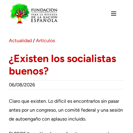
Saltar
al
contenido
Toggle
Navigat
Fundación DENAES
Actualidad
/
Artículos
Agenda
¿Existen los socialistas
buenos?
Actualidad
06/08/2026
Actividades
Claro que existen. Lo difícil es encontrarlos sin pasar
Colabora
antes por un congreso, un comité federal y una sesión
de autoengaño con aplauso incluido.