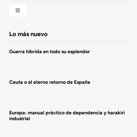
Una historia patriótica de España
Toggle
Navigation
Fundación DENAES
Lo más nuevo
Agenda
Guerra híbrida en todo su esplendor
Actualidad
Ceuta o el eterno retorno de España
Actividades
Europa: manual práctico de dependencia y harakiri
industrial