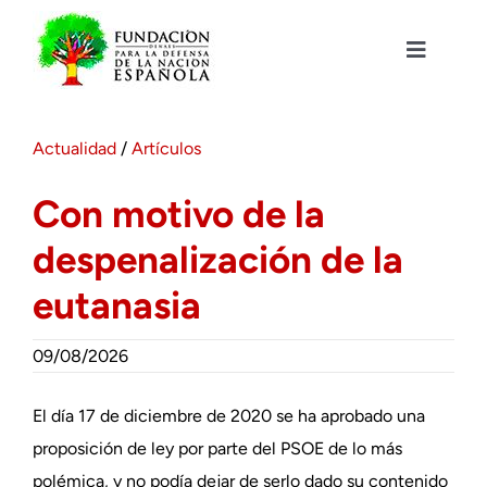
Saltar
al
contenido
Toggle
Navigat
Fundación DENAES
Actualidad
/
Artículos
Agenda
Con motivo de la
despenalización de la
Actualidad
eutanasia
Actividades
09/08/2026
Colabora
El día 17 de diciembre de 2020 se ha aprobado una
proposición de ley por parte del PSOE de lo más
polémica, y no podía dejar de serlo dado su contenido